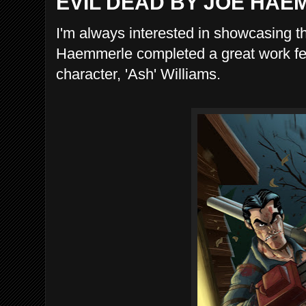
EVIL DEAD BY JOE HA
I'm always interested in showcasing th
Haemmerle completed a great work fe
character, 'Ash' Williams.