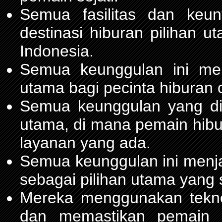
Semua fasilitas dan keu
destinasi hiburan pilihan 
Indonesia.
Semua keunggulan ini me
utama bagi pecinta hiburan 
Semua keunggulan yang d
utama, di mana pemain hib
layanan yang ada.
Semua keunggulan ini menja
sebagai pilihan utama yang 
Mereka menggunakan teknol
dan memastikan pemain m