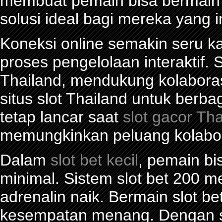
membuat pemain bisa bermain d
solusi ideal bagi mereka yang 
Koneksi online semakin seru ka
proses pengelolaan interaktif. S
Thailand, mendukung kolabora
situs slot Thailand untuk berba
tetap lancar saat
slot gacor Th
memungkinkan peluang kolabor
Dalam
slot bet kecil
, pemain bi
minimal. Sistem slot bet 200 
adrenalin naik. Bermain slot be
kesempatan menang. Dengan sl