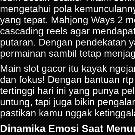
mengetahui pola kemunculann
yang tepat. Mahjong Ways 2 
cascading reels agar mendapa
putaran. Dengan pendekatan ya
permainan sambil tetap menjag
Main slot gacor itu kayak ngeja
dan fokus! Dengan bantuan rtp 
tertinggi hari ini yang punya 
untung, tapi juga bikin pengal
pastikan kamu nggak ketinggalan
Dinamika Emosi Saat Menu