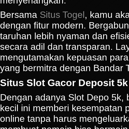
menyenangkan.
Bersama
Situs Togel
, kamu ak
dengan fitur modern. Bergabu
taruhan lebih nyaman dan efisie
secara adil dan transparan. La
mengutamakan kepuasan para p
yang bermitra dengan Bandar
Situs Slot Gacor Deposit 
Dengan adanya Slot Depo 5k, be
kecil ini memberi kesempatan 
online tanpa harus mengeluark