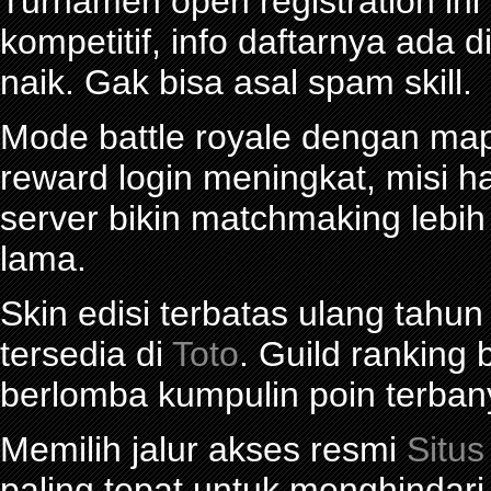
Turnamen open registration in
kompetitif, info daftarnya ada d
naik. Gak bisa asal spam skill.
Mode battle royale dengan map 
reward login meningkat, misi ha
server bikin matchmaking lebi
lama.
Skin edisi terbatas ulang tahun
tersedia di
Toto
. Guild ranking
berlomba kumpulin poin terban
Memilih jalur akses resmi
Situs
paling tepat untuk menghindar