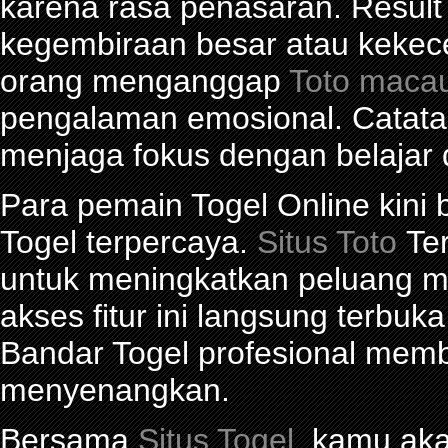
karena rasa penasaran. Res
kegembiraan besar atau kekec
orang menganggap
Toto maca
pengalaman emosional. Catat
menjaga fokus dengan belajar 
Para pemain Togel Online kini
Togel terpercaya.
Situs Toto
Ter
untuk meningkatkan peluang me
akses fitur ini langsung terbu
Bandar Togel profesional mem
menyenangkan.
Bersama
Situs Togel
, kamu ak