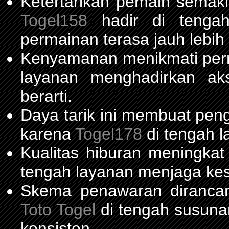
Ketertarikan pemain semaki
Togel158
hadir di tengah 
permainan terasa jauh lebih
Kenyamanan menikmati per
layanan menghadirkan ak
berarti.
Daya tarik ini membuat pen
karena
Togel178
di tengah l
Kualitas hiburan meningka
tengah layanan menjaga kest
Skema penawaran diranca
Toto Togel
di tengah susuna
konsisten.