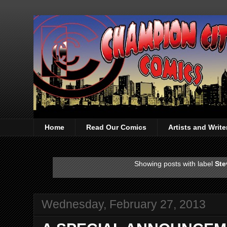
Home
Read Our Comics
Artists and Writ
Showing posts with label
Ste
Wednesday, February 27, 2013