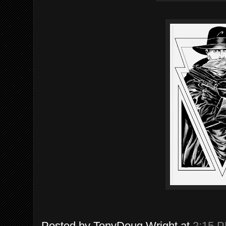
Posted by
TonyDoug Wright
at
2:15 