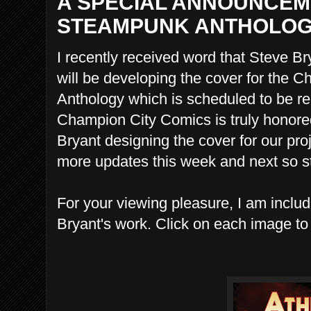
A SPECIAL ANNOUNCEM
STEAMPUNK ANTHOLO
I recently received word that Steve Br
will be developing the cover for the
Anthology which is scheduled to be re
Champion City Comics is truly honored
Bryant designing the cover for our pro
more updates this week and next so s
For your viewing pleasure, I am incl
Bryant's work. Click on each image to