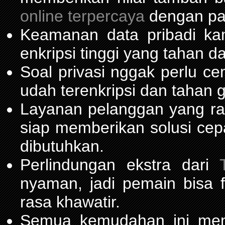
online terpercaya
dengan pas
Keamanan data pribadi ka
enkripsi tinggi yang tahan da
Soal privasi nggak perlu c
udah terenkripsi dan tahan 
Layanan pelanggan yang ra
siap memberikan solusi cep
dibutuhkan.
Perlindungan ekstra dari
nyaman, jadi pemain bisa 
rasa khawatir.
Semua kemudahan ini m