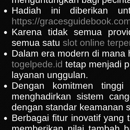
Hadiah ini diberikan u
https://gracesguidebook.com
Karena tidak semua prov
semua satu
slot online terp
Dalam era modern di mana h
togelpede.id
tetap menjadi pi
layanan unggulan.
Dengan komitmen tinggi
menghadirkan sistem can
dengan standar keamanan s
Berbagai fitur inovatif yang
memberikan nilai tambah 