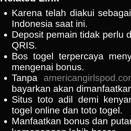
Karena telah diakui sebagai
Indonesia saat ini.
Deposit pemain tidak perlu
QRIS.
Bos togel terpercaya men
mengenai bonus.
Tanpa
americangirlspod.c
bayarkan akan dimanfaatkan
Situs toto adil demi ken
togel online dan toto togel.
Manfaatkan bonus dan put