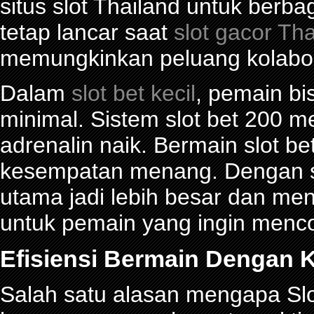
situs slot Thailand untuk berba
tetap lancar saat
slot gacor Th
memungkinkan peluang kolabor
Dalam
slot bet kecil
, pemain bi
minimal. Sistem slot bet 200 
adrenalin naik. Bermain slot be
kesempatan menang. Dengan sl
utama jadi lebih besar dan me
untuk pemain yang ingin menco
Efisiensi Bermain Dengan K
Salah satu alasan mengapa Slot