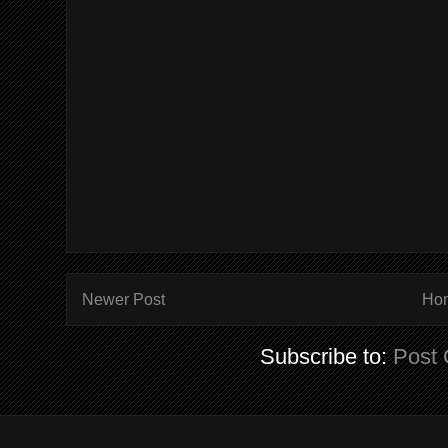
Newer Post
Ho
Subscribe to:
Post