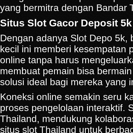
yang bermitra dengan Bandar
Situs Slot Gacor Deposit 
Dengan adanya Slot Depo 5k, be
kecil ini memberi kesempatan 
online tanpa harus mengeluark
membuat pemain bisa bermain d
solusi ideal bagi mereka yang 
Koneksi online semakin seru ka
proses pengelolaan interaktif. S
Thailand, mendukung kolabora
situs slot Thailand untuk berba