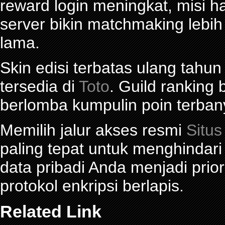
reward login meningkat, misi ha
server bikin matchmaking lebi
lama.
Skin edisi terbatas ulang tahun
tersedia di
Toto
. Guild ranking
berlomba kumpulin poin terban
Memilih jalur akses resmi
Situs
paling tepat untuk menghindar
data pribadi Anda menjadi prior
protokol enkripsi berlapis.
Related Link