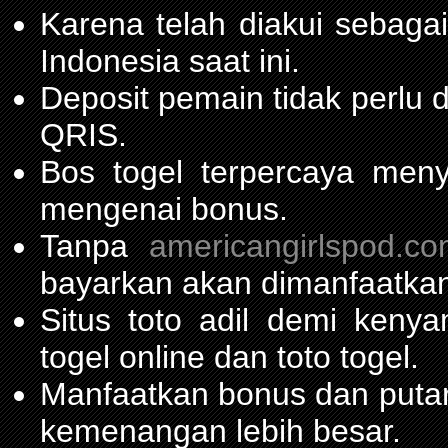
Karena telah diakui sebagai
Indonesia saat ini.
Deposit pemain tidak perlu
QRIS.
Bos togel terpercaya men
mengenai bonus.
Tanpa
americangirlspod.c
bayarkan akan dimanfaatkan
Situs toto adil demi ken
togel online dan toto togel.
Manfaatkan bonus dan put
kemenangan lebih besar.