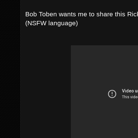
Bob Toben wants me to share this Rick
(NSFW language)