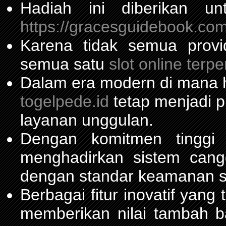
Hadiah ini diberikan u
https://gracesguidebook.com
Karena tidak semua prov
semua satu
slot online terp
Dalam era modern di mana h
togelpede.id
tetap menjadi pi
layanan unggulan.
Dengan komitmen tinggi
menghadirkan sistem can
dengan standar keamanan s
Berbagai fitur inovatif yang
memberikan nilai tambah 