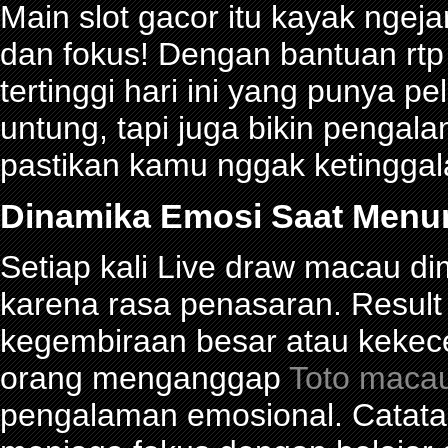
Main slot gacor itu kayak ngeja
dan fokus! Dengan bantuan rtp 
tertinggi hari ini yang punya 
untung, tapi juga bikin pengal
pastikan kamu nggak ketinggalan
Dinamika Emosi Saat Menu
Setiap kali Live draw macau d
karena rasa penasaran. Res
kegembiraan besar atau kekec
orang menganggap
Toto maca
pengalaman emosional. Catat