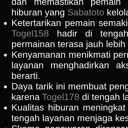
dan memastikan pemain m
hiburan yang
Sabatoto
kelol
Ketertarikan pemain semaki
Togel158
hadir di tengah 
permainan terasa jauh lebih
Kenyamanan menikmati per
layanan menghadirkan ak
berarti.
Daya tarik ini membuat pen
karena
Togel178
di tengah l
Kualitas hiburan meningka
tengah layanan menjaga kest