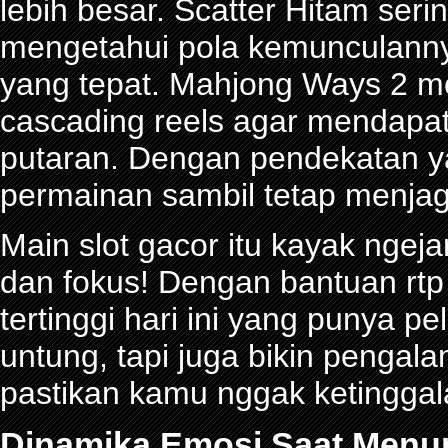
lebih besar. Scatter Hitam seri
mengetahui pola kemunculann
yang tepat. Mahjong Ways 2 
cascading reels agar mendapa
putaran. Dengan pendekatan ya
permainan sambil tetap menjag
Main slot gacor itu kayak ngeja
dan fokus! Dengan bantuan rtp 
tertinggi hari ini yang punya 
untung, tapi juga bikin pengal
pastikan kamu nggak ketinggalan
Dinamika Emosi Saat Menu