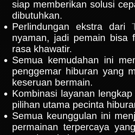
siap memberikan solusi cep
dibutuhkan.
Perlindungan ekstra dari
nyaman, jadi pemain bisa 
rasa khawatir.
Semua kemudahan ini m
penggemar hiburan yang 
keseruan bermain.
Kombinasi layanan lengkap
pilihan utama pecinta hibur
Semua keunggulan ini men
permainan terpercaya yang