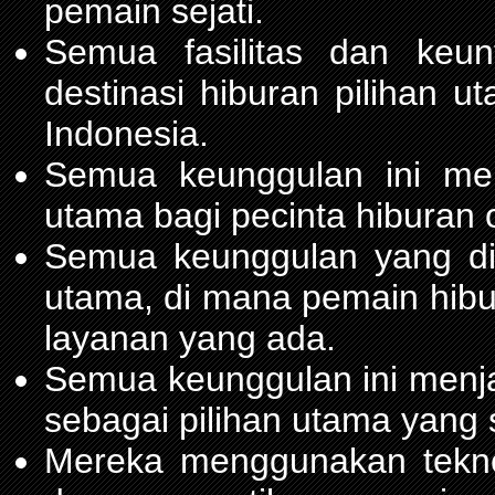
pemain sejati.
Semua fasilitas dan keu
destinasi hiburan pilihan 
Indonesia.
Semua keunggulan ini me
utama bagi pecinta hiburan 
Semua keunggulan yang d
utama, di mana pemain hib
layanan yang ada.
Semua keunggulan ini menja
sebagai pilihan utama yang 
Mereka menggunakan teknol