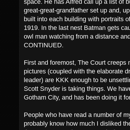
space. He has Alfred call up a list of b
great-great-grandfather set up and, upo
built into each building with portraits 
1919. In the last nest Batman gets ca
owl man watching from a distance an
CONTINUED.
First and foremost, The Court creeps m
pictures (coupled with the elaborate d
leader) are KKK enough to be unsettlin
Scott Snyder is taking things. We hav
Gotham City, and has been doing it fo
People who have read a number of my c
probably know how much I disliked th