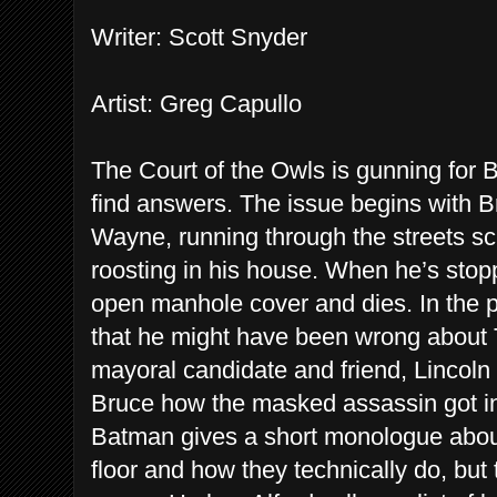
Writer: Scott Snyder
Artist: Greg Capullo
The Court of the Owls is gunning for
find answers. The issue begins with B
Wayne, running through the streets sc
roosting in his house. When he’s stop
open manhole cover and dies. In the p
that he might have been wrong about T
mayoral candidate and friend, Lincoln M
Bruce how the masked assassin got in
Batman gives a short monologue about
floor and how they technically do, but 