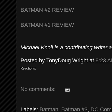
BATMAN #2 REVIEW
BATMAN #1 REVIEW
Michael Knoll is a contributing write
Posted by
TonyDoug Wright
at
8:23 
Reactions:
No comments:
Labels:
Batman
,
Batman #3
,
DC Com