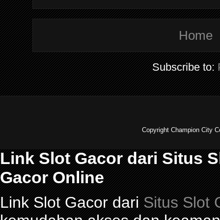
Home
Subscribe to:
Copyright Champion City C
Link Slot Gacor dari Situs 
Gacor Online
Link Slot Gacor dari
Situs Slot