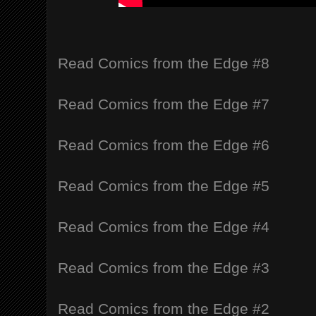
Read Comics from the Edge #8
Read Comics from the Edge #7
Read Comics from the Edge #6
Read Comics from the Edge #5
Read Comics from the Edge #4
Read Comics from the Edge #3
Read Comics from the Edge #2