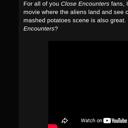
For all of you
Close Encounters
fans, I
movie where the aliens land and see 
mashed potatoes scene is also great. I
Encounters
?