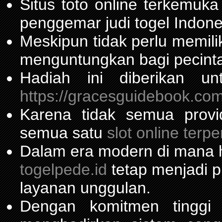
Situs toto online terkemu
penggemar judi togel Indone
Meskipun tidak perlu memil
menguntungkan bagi pecinta
Hadiah ini diberikan u
https://gracesguidebook.com
Karena tidak semua prov
semua satu
slot online terp
Dalam era modern di mana h
togelpede.id
tetap menjadi pi
layanan unggulan.
Dengan komitmen tinggi