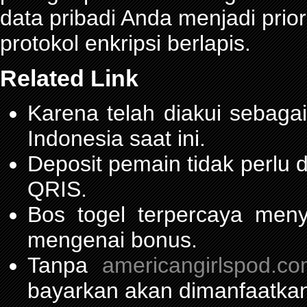
data pribadi Anda menjadi prior
protokol enkripsi berlapis.
Related Link
Karena telah diakui sebagai
Indonesia saat ini.
Deposit pemain tidak perlu
QRIS.
Bos togel terpercaya men
mengenai bonus.
Tanpa
americangirlspod.c
bayarkan akan dimanfaatkan