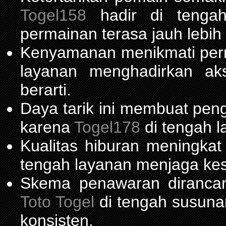
Togel158
hadir di tengah 
permainan terasa jauh lebih
Kenyamanan menikmati per
layanan menghadirkan ak
berarti.
Daya tarik ini membuat pen
karena
Togel178
di tengah l
Kualitas hiburan meningka
tengah layanan menjaga kest
Skema penawaran diranca
Toto Togel
di tengah susuna
konsisten.