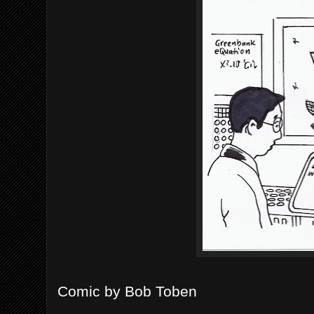
Comic by Bob Toben