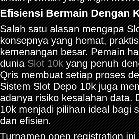
Efisiensi Bermain Dengan K
Salah satu alasan mengapa Slot
konsepnya yang hemat, prakti
kemenangan besar. Pemain han
dunia
Slot 10k
yang penuh denga
Qris membuat setiap proses de
Sistem Slot Depo 10k juga me
adanya risiko kesalahan data.
10k menjadi pilihan ideal bagi
dan efisien.
Turnamen open registration in