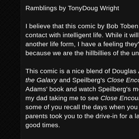
Ramblings by TonyDoug Wright
I believe that this comic by Bob Toben 
contact with intelligent life. While it 
another life form, I have a feeling they
because we are the hillbillies of the u
This comic is a nice blend of Dougla
the Galaxy
and Speilberg's
Close Enco
Adams' book and watch Speilberg's mo
my dad taking me to see
Close Encou
some of you recall the days when you
parents took you to the drive-in for a 
good times.