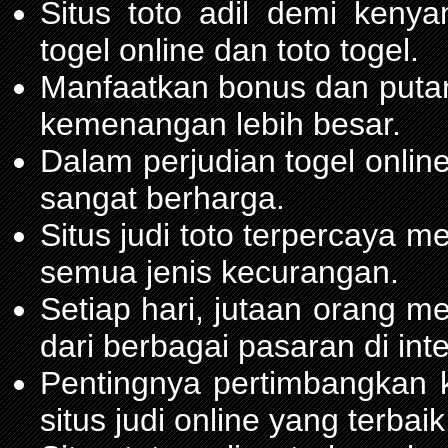
Situs toto adil demi ken
togel online dan toto togel.
Manfaatkan bonus dan put
kemenangan lebih besar.
Dalam perjudian togel onli
sangat berharga.
Situs judi toto terpercaya 
semua jenis kecurangan.
Setiap hari, jutaan orang m
dari berbagai pasaran di inte
Pentingnya pertimbangka
situs judi online yang terbaik